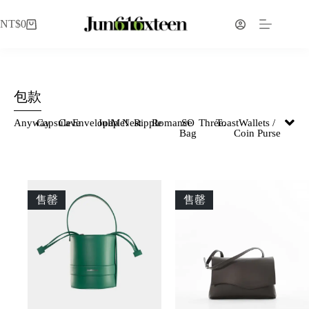
NT$
0
包款
Anyway
Capsule
Cave
Envelope
Julip
Me!
Nest
Ripple
Romance
SO
Three.
Toast
Wallets /
Bag
Coin Purse
售罄
售罄