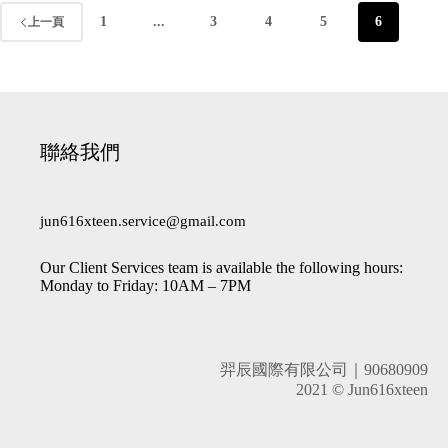
1
...
3
4
5
6
上一頁
聯絡我們
jun616xteen.service@gmail.com
Our Client Services team is available the following hours:
Monday to Friday: 10AM – 7PM
羿辰國際有限公司｜90680909
2021 © Jun616xteen