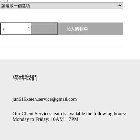
加入購物車
A
l
t
e
r
n
a
聯絡我們
t
i
v
e
jun616xteen.service@gmail.com
:
Our Client Services team is available the following hours:
Monday to Friday: 10AM – 7PM