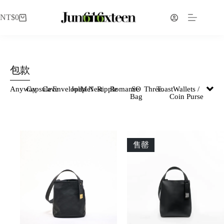
NT$
0
包款
Anyway
Capsule
Cave
Envelope
Julip
Me!
Nest
Ripple
Romance
SO
Three.
Toast
Wallets /
Bag
Coin Purse
售罄