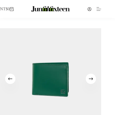
NT$
0