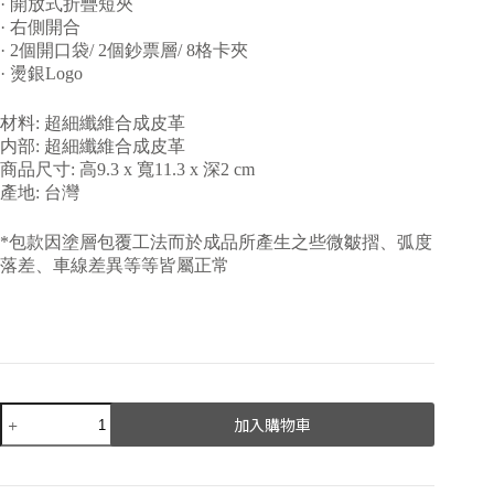
· 開放式折疊短夾
· 右側開合
· 2個開口袋/ 2個鈔票層/ 8格卡夾
· 燙銀Logo
材料: 超細纖維合成皮革
内部: 超細纖維合成皮革
商品尺寸: 高9.3 x 寬11.3 x 深2 cm
產地: 台灣
*包款因塗層包覆工法而於成品所產生之些微皺摺、弧度
落差、車線差異等等皆屬正常
加入購物車
A
l