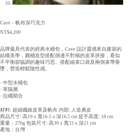
Cave – 帆布深巧克力
NT$
4,200
品牌最具代表的經典水桶包，Cave 設計靈感來自建築的
結構美學，圓桶造型搭配側邊不對稱的皮革拼接，看似
不平衡卻協調的趣味巧思。搭配縮束口袋及兩側束帶垂
墜，營造輕鬆隨性感。
· 中型水桶包
· 單隔層
· 拉繩開合
材料: 超細纖維皮革及帆布 内部: 人造麂皮
商品尺寸: 高19 x 寬16.5 x 深16.5 cm 提手高度: 18 cm
重量：270g 包裝尺寸: 高39 x 寬33 x 深21 cm
產地：台灣