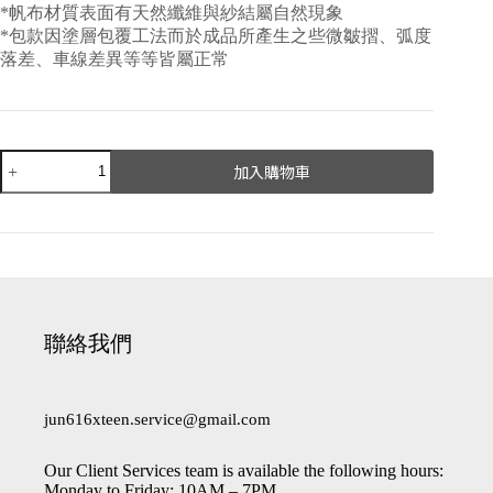
*帆布材質表面有天然纖維與紗結屬自然現象
*包款因塗層包覆工法而於成品所產生之些微皺摺、弧度
落差、車線差異等等皆屬正常
加入購物車
A
l
t
e
r
n
a
聯絡我們
t
i
v
e
jun616xteen.service@gmail.com
:
Our Client Services team is available the following hours:
Monday to Friday: 10AM – 7PM