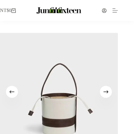
NT$
0