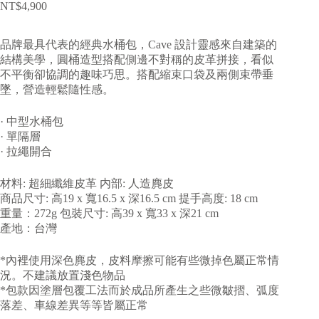
NT$
4,900
品牌最具代表的經典水桶包，Cave 設計靈感來自建築的
結構美學，圓桶造型搭配側邊不對稱的皮革拼接，看似
不平衡卻協調的趣味巧思。搭配縮束口袋及兩側束帶垂
墜，營造輕鬆隨性感。
· 中型水桶包
· 單隔層
· 拉繩開合
材料: 超細纖維皮革 内部: 人造麂皮
商品尺寸: 高19 x 寬16.5 x 深16.5 cm 提手高度: 18 cm
重量：272g 包裝尺寸: 高39 x 寬33 x 深21 cm
產地：台灣
*內裡使用深色麂皮，皮料摩擦可能有些微掉色屬正常情
況。不建議放置淺色物品
*包款因塗層包覆工法而於成品所產生之些微皺摺、弧度
落差、車線差異等等皆屬正常