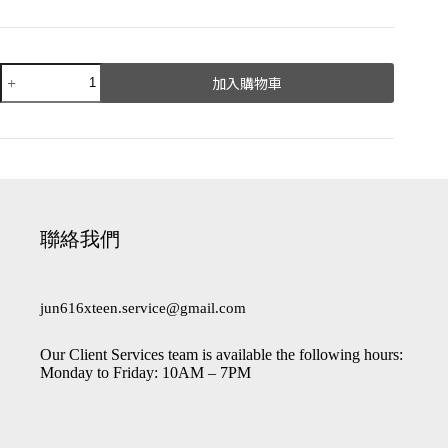
加入購物車
A
l
t
e
r
n
a
聯絡我們
t
i
v
e
jun616xteen.service@gmail.com
:
Our Client Services team is available the following hours:
Monday to Friday: 10AM – 7PM