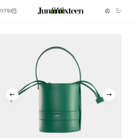
NT$
0