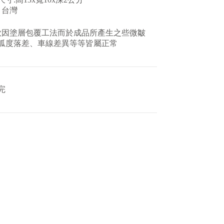
 台灣
款因塗層包覆工法而於成品所產生之些微皺
弧度落差、車線差異等等皆屬正常
完