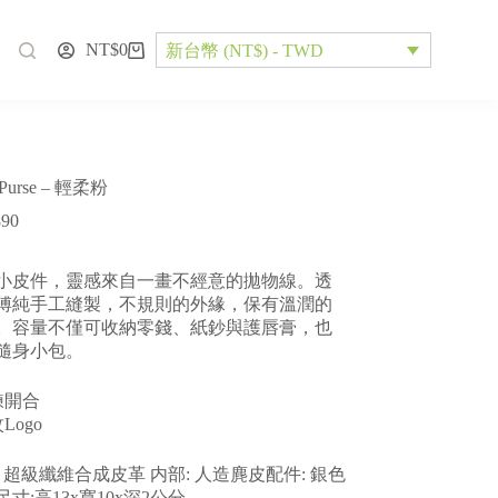
NT$
0
新台幣 (NT$) - TWD
 Purse – 輕柔粉
890
小皮件，靈感來自一畫不經意的拋物線。透
傅純手工縫製，不規則的外緣，保有溫潤的
。容量不僅可收納零錢、紙鈔與護唇膏，也
隨身小包。
鍊開合
紋Logo
: 超級纖維合成皮革 内部: 人造麂皮配件: 銀色
寸:高13x寬10x深2公分