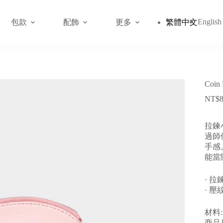
English
包款
配飾
更多
繁體中文
Coin
NT$
拉鍊
過師
手感
能當
· 拉
· 壓
材料
商品尺