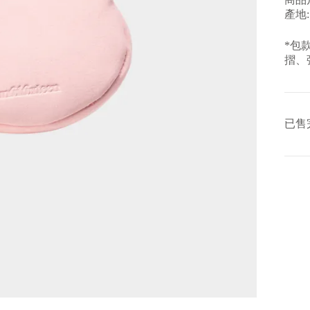
產地:
*包
摺、
已售