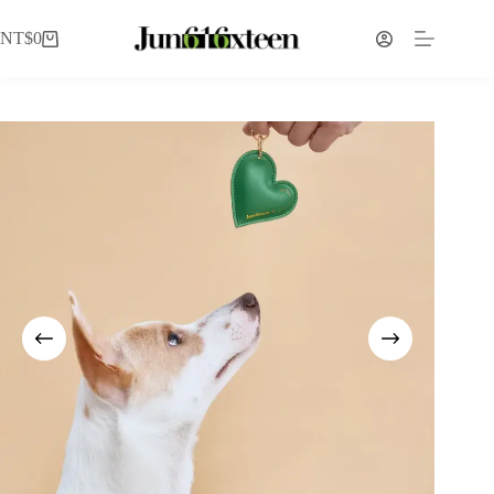
NT$
0