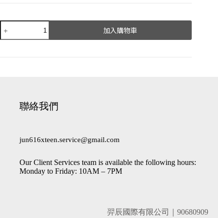
加入購物車
A
l
t
e
r
n
a
聯絡我們
t
i
v
e
jun616xteen.service@gmail.com
:
Our Client Services team is available the following hours:
Monday to Friday: 10AM – 7PM
羿辰國際有限公司｜90680909