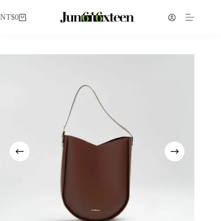
NT$
0