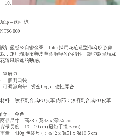
Julip – 肉桂棕
NT$
6,800
設計靈感來自鬱金香，Julip 採用花苞造型作為廓形剪
裁，運用環境友善皮革柔順輕盈的特性，讓包款呈現如
花隨風飄逸的動感。
· 單肩包
· 一個開口袋
· 可調節肩帶 · 燙金Logo · 磁性開合
材料：無溶劑合成PU皮革 内部：無溶劑合成PU皮革
配件：金色
商品尺寸：高38 x 寬33 x 深9.5 cm
背帶長度：19 – 29 cm (最短手提 6 cm)
重量：410g 包裝尺寸: 高42 x 寬51 x 深10.5 cm