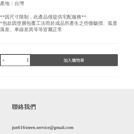
產地：台灣
**因尺寸限制，此產品僅提供宅配服務**
*包款因塗層包覆工法而於成品所產生之些微皺摺、弧度
落差、車線差異等等皆屬正常
加入購物車
A
l
t
e
r
n
a
聯絡我們
t
i
v
e
jun616xteen.service@gmail.com
: