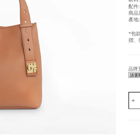
配件:
商品尺
產地:
*包
摺、
品牌
A
l
t
e
r