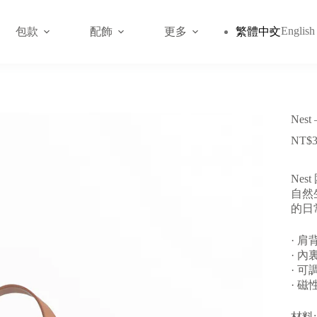
English
包款
配飾
更多
繁體中文
Nest
NT$
3
Ne
自然
的日
· 
· 
· 
· 磁
材料