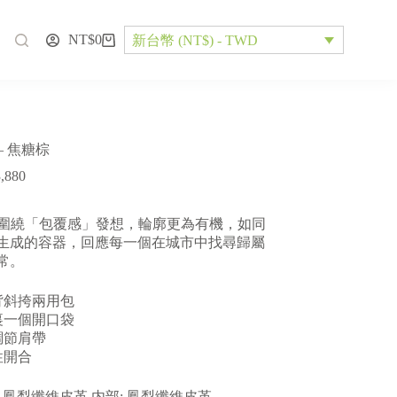
NT$
0
新台幣 (NT$) - TWD
 – 焦糖棕
,880
st 圍繞「包覆感」發想，輪廓更為有機，如同
生成的容器，
回應每一個在城市中找尋歸屬
常。
肩背斜挎兩用包
內裏一個開口袋
可調節肩帶
性開合
: 鳳梨纖維皮革 内部: 鳳梨纖維皮革