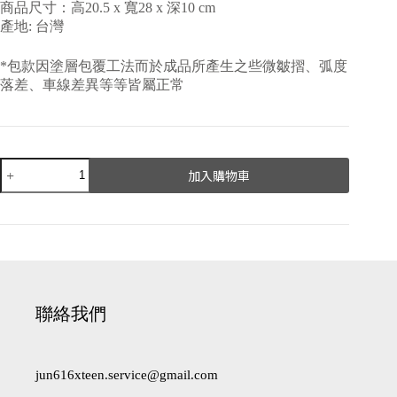
商品尺寸：高20.5 x 寬28 x 深10 cm
產地: 台灣
*包款因塗層包覆工法而於成品所產生之些微皺摺、弧度
落差、車線差異等等皆屬正常
加入購物車
A
l
t
e
r
n
a
聯絡我們
t
i
v
e
jun616xteen.service@gmail.com
: