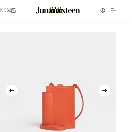
NT$
0