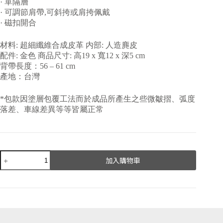
· 單隔層
· 可調節肩帶,可斜挎或肩挎佩戴
· 磁扣開合
材料: 超細纖維合成皮革 内部: 人造麂皮
配件: 金色 商品尺寸: 高19 x 寬12 x 深5 cm
背帶長度：56 – 61 cm
產地：台灣
*包款因塗層包覆工法而於成品所產生之些微皺摺、弧度
落差、車線差異等等皆屬正常
加入購物車
A
l
t
e
r
n