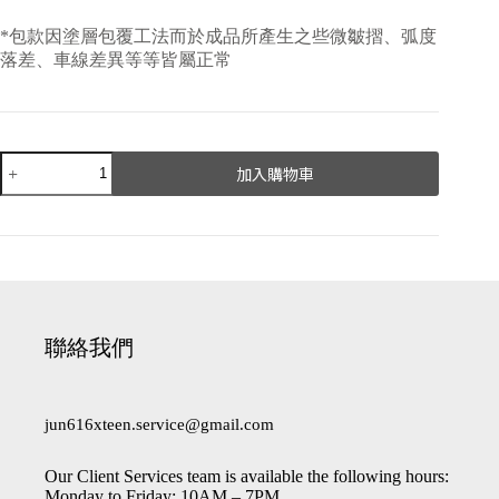
*包款因塗層包覆工法而於成品所產生之些微皺摺、弧度
落差、車線差異等等皆屬正常
加入購物車
A
l
t
e
r
n
a
聯絡我們
t
i
v
e
jun616xteen.service@gmail.com
:
Our Client Services team is available the following hours:
Monday to Friday: 10AM – 7PM