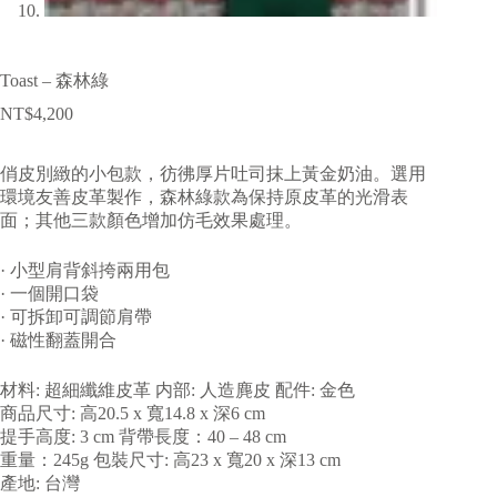
Toast – 森林綠
NT$
4,200
俏皮別緻的小包款，彷彿厚片吐司抹上黃金奶油。選用
環境友善皮革製作，森林綠款為保持原皮革的光滑表
面；其他三款顏色增加仿毛效果處理。
· 小型肩背斜挎兩用包
· 一個開口袋
· 可拆卸可調節肩帶
· 磁性翻蓋開合
材料: 超細纖維皮革 内部: 人造麂皮 配件: 金色
商品尺寸: 高20.5 x 寬14.8 x 深6 cm
提手高度: 3 cm 背帶長度：40 – 48 cm
重量：245g 包裝尺寸: 高23 x 寬20 x 深13 cm
產地: 台灣