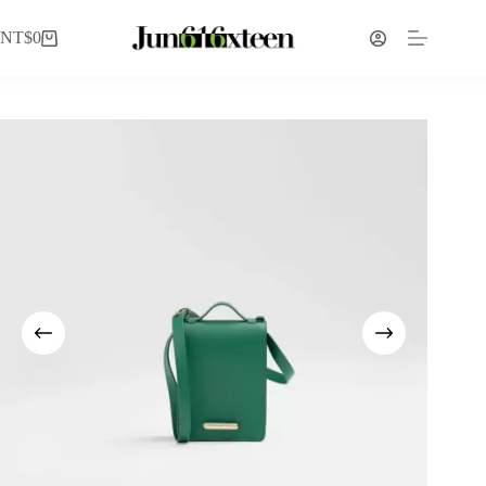
NT$
0