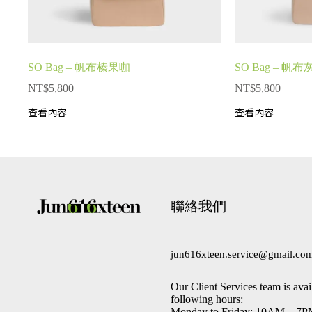
SO Bag – 帆布榛果咖
SO Bag – 帆
NT$
5,800
NT$
5,800
查看內容
查看內容
聯絡我們
jun616xteen.service@gmail.co
Our Client Services team is avai
following hours:
Monday to Friday: 10AM – 7