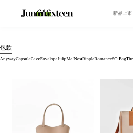
新品上市
包款
Anyway
Capsule
Cave
Envelope
Julip
Me!
Nest
Ripple
Romance
SO Bag
Thr