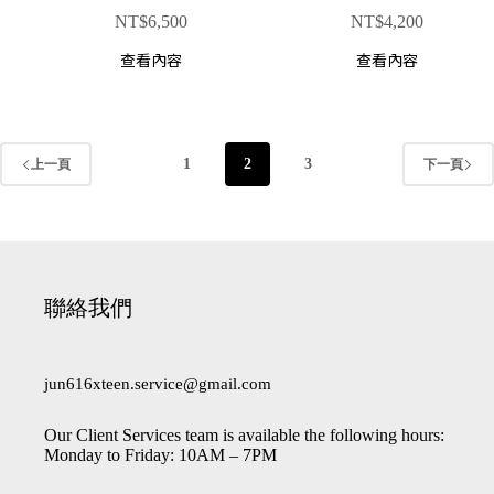
NT$
6,500
NT$
4,200
查看內容
查看內容
1
2
3
上一頁
下一頁
聯絡我們
jun616xteen.service@gmail.com
Our Client Services team is available the following hours:
Monday to Friday: 10AM – 7PM