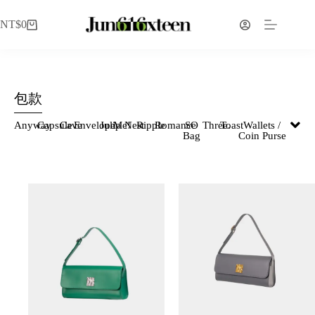
NT$
0
包款
Anyway
Capsule
Cave
Envelope
Julip
Me!
Nest
Ripple
Romance
SO
Three.
Toast
Wallets /
Bag
Coin Purse