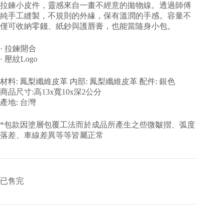
拉鍊小皮件，靈感來自一畫不經意的拋物線。透過師傅
純手工縫製，不規則的外緣，保有溫潤的手感。容量不
僅可收納零錢、紙鈔與護唇膏，也能當隨身小包。
· 拉鍊開合
· 壓紋Logo
材料: 鳳梨纖維皮革 内部: 鳳梨纖維皮革 配件: 銀色
商品尺寸:高13x寬10x深2公分
產地: 台灣
*包款因塗層包覆工法而於成品所產生之些微皺摺、弧度
落差、車線差異等等皆屬正常
已售完