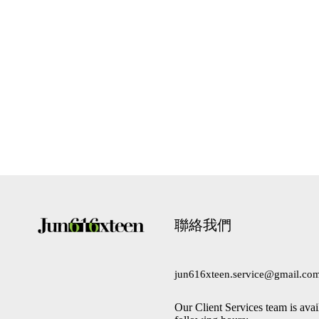
聯絡我們
jun616xteen.service@gmail.co
Our Client Services team is avai