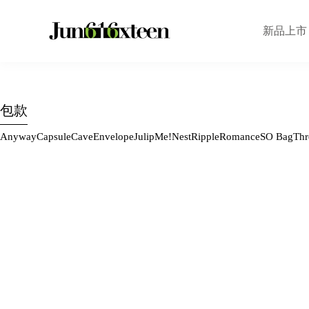
新品上市
包款
Anyway
Capsule
Cave
Envelope
Julip
Me!
Nest
Ripple
Romance
SO Bag
Thr