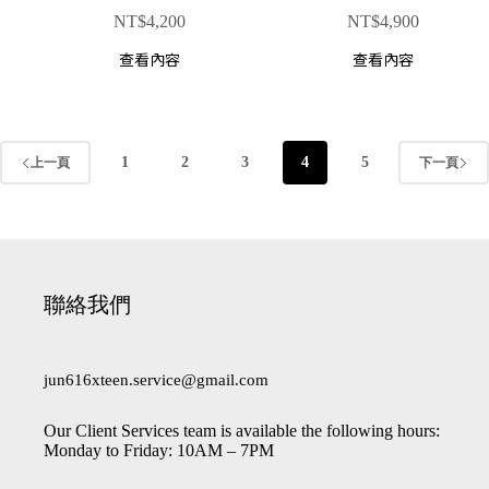
NT$
4,200
NT$
4,900
查看內容
查看內容
1
2
3
4
5
上一頁
下一頁
聯絡我們
jun616xteen.service@gmail.com
Our Client Services team is available the following hours:
Monday to Friday: 10AM – 7PM