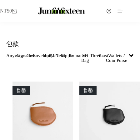
NT$
0
包款
Anyway
Capsule
Cave
Envelope
Julip
Me!
Nest
Ripple
Romance
SO
Three.
Toast
Wallets /
Bag
Coin Purse
售罄
售罄